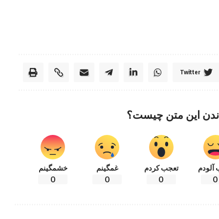
Twitter
ندن این متن چیست؟
 آلودم
تعجب کردم
غمگینم
خشمگینم
0
0
0
0