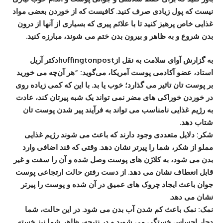
نیست که پول زیادی صرف کنید. کافیست که از خوردن بعضی مواد
غذایی خاص پرھیز کنید تا با علائم پیری که بسیاری از آنھا از درون
بدن شروع و به ظاھر و بیرون بدن ختم می شوند، مبارزه کنید.
به گزارش آوای سلامت به نقل ازhuffingtonpostدکتر آریل
استاد، عضو آکادمی پوست آمریکا، می‌گوید: “هر آن‌چه می ‌خورید
بر پوست ‌تان تاثیر می ‌گذارد؛ خوب یا بد.‌ با این‌ که کمی زیاده‌ روی
در خوردن خوراکی‌ های مضر نمی ‌تواند یک شبه پیرتان کند، عادت
به رژیم غذایی نامناسب می ‌تواند به فرآیند پیر شدن پوست ‌تان
شتاب دهد.
شکر:
دلایل متعددی وجود دارند که باعث می شوند رژیم غذایی
مملو از شکر، شما را پیرتر نشان دھد. وقتی که قند اضافی وارد
بدن می شود، به کلاژن ھای پوست وصل شده و آن را سفت و غیر
قابل انعطاف نشان می دھد. از دست رفتن حالت ارتجاعی پوست
جوان باعث ایجاد چروک ھای عمیق در آن شده و پوست را پیرتر
نشان می دھد.
نمک:
نمک باعث کم شدن آب بدن می شود. در این حالت، شما
دچار احساس خستگی می شوید و در نتیجه، ظاھر شما نیز خسته