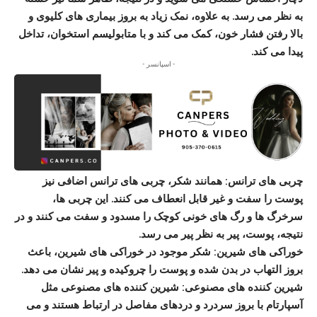
به نظر می رسد. به علاوه، نمک زیاد به بروز بیماری ھای کلیوی و
بالا رفتن فشار خون، کمک می کند و با متابولیسم استخوان، تداخل
پیدا می کند.
- اسپانسر -
چربی ھای ترانس:
ھمانند شکر، چربی ھای ترانس اضافی نیز
پوست را سفت و غیر قابل انعطاف می کنند. این چربی ھا،
سرخرگ ھا و رگ ھای خونی کوچک را مسدود و سفت می کنند و در
نتیجه، پوست، پیر به نظر پیر می رسد.
خوراکی ھای شیرین:
شکر موجود در خوراکی ھای شیرین، باعث
بروز التھاب در بدن شده و پوست را چروکیده و پیر نشان می دھد.
شیرین کننده ھای مصنوعی:
شیرین کننده ھای مصنوعی مثل
آسپارتام با بروز سردرد و دردھای مفاصل در ارتباط ھستند و می