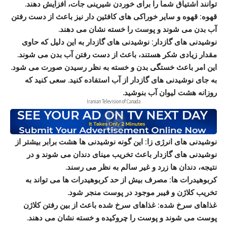
توانند اشتیاق شما را برای خوردن شیرینی جات، افزایش دھند.
قھوه:
قھوه و سایر خوراکی ھای کافئین دار نیز باعث از دست رفتن
آب بدن می شوند و پوست را خسته نشان می دھند.
نوشیدنی ھای گازدار:
نوشیدنی ھای گازدار به این دلیل که حاوی
مقدار زیادی شکر ھستند، باعث از دست رفتن آب بدن می شوند.
این امر باعث خستگی بدن و خسته به نظر رسیدن صورت می شود.
به جای نوشیدنی ھای گازدار از آب استفاده کنید. سعی کنید که
روزانه ھشت لیوان آب بنوشید.
Iranian Television of Canada
نوشیدنی ھای انرژی زا:
این گونه نوشیدنی ھا ھشت برابر بیشتر از
نوشیدنی ھای گازدار باعث تخریب مینای دندان می شوند و در
نتیجه، دندان ھا زرد و غیر سالم به نظر می رسند.
کربوھیدرات ھا:
مصرف بیش از حد کربوھیدرات ھا می تواند به
تخریب کلاژن و فیبر موجود در پوست منجر شود.
غذاھای سرخ شده:
غذاھای سرخ شده باعث از بین رفتن کلاژن
پوست می شوند و پوست را چروکیده و خسته نشان می دھند.