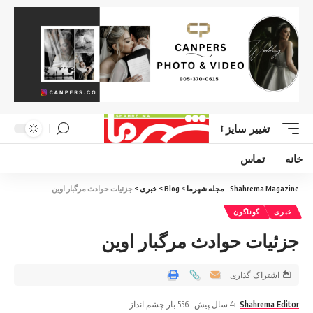
تغییر سایز
خانه
تماس
Shahrema Magazine - مجله شهرما
>
Blog
>
خبری
>
جزئیات حوادث مرگبار اوین
خبری
گوناگون
جزئیات حوادث مرگبار اوین
اشتراک گذاری
Shahrema Editor
4 سال پیش
556 بار چشم انداز