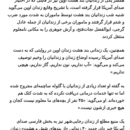
همسر یکی از زندانیان بند هشت اوین نیز در فایلی که در اختیار
صدای آمریکا قرار گرفته است، با تشریح وقایع زندان اوین می‌گوید
شنبه شب زندانیان بند هشت توسط ماموران به شدت مورد ضرب
و شتم قرار گرفتند و ماموران برخی از زندانیان از جمله عادل
گرجی، ابوالفضل نجات‌فتح، و آرش جوهری را به مکانی نامعلوم
منتقل کردند.
همچنین، یک زندانی بند هشت زندان اوین در روایتی که به دست
صدای آمریکا رسیده اوضاع زندان و زندانیان را وخیم توصیف
می‌کند و می‌گوید: «آب نداریم، نون نداریم، گاز نداریم، هیچی
نداریم.»
به گفته او تعداد زیادی از زندانیان با گلوله ساچمه‌ای مجروح شده
اما نه تنها خدمات درمانی دریافت نکرده که به شدت کتک هم
خورده‌اند. او می‌گوید: «۴۵ نفر از بچه‌های ما معلوم نیست کجان و
هیچ خبری ازشون نیست.»
یک منبع مطلع از زندان رجایی‌شهر نیز به بخش فارسی صدای
آمریکا خبر داد، حدود ۴۰ زندانی «از بندهای شش و هشت» زندان