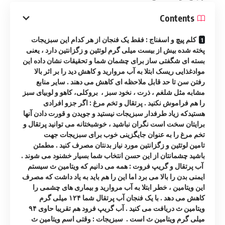
Contents
کلم پیچ و اسفناج : فقط یک فنجان از هر کدام این سبزیجات
پخته شده بیش از بیست میلی گرم لوتئین و زگزانتین دارد ، یعنی
بسته ای شگفتی ساز برای چشمان شما و تحقیقات نشان داده این
موادغذایی ریسک ابتلا به آب مروارید و کاهش دید را بر اثر بالا
رفتن سن تا حد قابل ملاحظه ای کاهش می دهند . سایر منابع
مشابه مثل شلغم ، ذرت ، نخود سبز ، بروکلی، کاهو و لوبیای سبز
را هم فراموش نکنید . پرتقال و تخم مرغ : اگر جزو افرادی
هستیدکه زیاد طرفدار سبزیجات نیستید و جویدن و قورت دادن آنها
برایتان سخت است نگران نباشید ، خوشبختانه می توانید پرتقال و
تخم مرغ را به عنوان جایگزینی خوب برای سبزیجات جهت
تامین لوتئین و زگزانتین مورد نیاز بدنتان مصرف کنید . مطمئن
باشید چشمانتان از این حسن انتخاب شما بسیار خشنود می شوند .
آب پرتقال و گریپ فروت : همه می دانیم که ویتامین ث سیستم
ایمنی بدن را بالا می برد اما این را هم باید به یاد داشت که مصرف
این ویتامین ، خطر ابتلا به آب مروارید و بیماری های چشمی را
کاهش می دهد . با یک فنجان آب پرتقال شما ۱۲۴ میلی گرم
ویتامین ث دریافت می کنید . آب گریپ فرود هم تقریبا حاوی ۹۴
میلی گرم ویتامین ث است . سبزیجات : وقتی اسم ویتامین ث