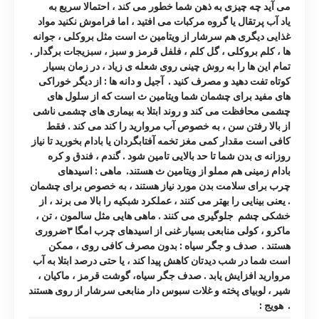
می آید چه چیزی به ذهن شما خطور می کند ، احتمالا سریع به
یاد آب پرتقال یا گروه مرکبات می افتید ، اما فراموش نکنید مواد
غذایی دیگری هم سرشار از ویتامین ث است مثل بروکلی ، جوانه
ها ، کلم بروکلی ، گل کلم ، فلفل قرمز و سبز ، سبزیجات برگدار .
تمام این ها را به روش چینی روی شعله ی زیاد ، در زمان بسیار
کوتاه تفت دهید و مصرف کنید . آجیل و دانه ها : از دیگر خوراکی
های مفید برای چشمان شما ویتامین ث است که از سلول های
چشمی محافظت می کند و روند ابتلا به بیماری های چشمی ناشی
از بالا رفتن سن ، به خصوص آب مروارید را کند می کند . فقط
کافی است مقدار کمی مغز تخمه آفتابگردان یا بادام بخورید تا نیاز
روزانه ی بدن شما تا حد بالایی تامین شود . گندم ، فندق و کره
بادام زمینی هم مملو از ویتامین ث هستند. ماهی : اسیدهای
چرب برای سلامت بدن مورد نیاز هستند ، به خصوص برای چشمان
. یعنی بینایی را بهتر می کنند ، عملکرد شبکیه را بالا می برند ، از
خشکی چشم جلوگیری می کنند . ماهی هایی مثل سالمون ، تن ،
ماکرو ، کولی منابعی بسیار غنی از اسیدهای چرب امگا ۳ضروری
هستند . صدف و جگر سیاه : بدون مصرف کافی روی ، ممکن
است شما در شب دیدتان کاهش پیدا کند ، یا حتی درصد ابتلا به آب
مروارید افزایش یابد . صدف جگر سیاه، گوشت قرمز ، ماکیان ،
شیر ، لوبیای پخته و غلات سبوس دار منابعی سرشار از روی هستند
. هویج :