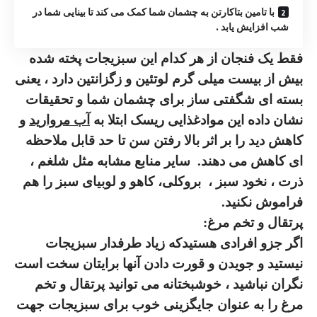
با تامین بتاکارتن به چشمان شما کمک می کند تا بینایی شما در
شب افزایش یابد .
فقط یک فنجان از هر کدام این سبزیجات پخته شده
بیش از بیست میلی گرم
لوتئین و زگزانتین
دارد ، یعنی
بسته ای شگفتی ساز برای چشمان شما و تحقیقات
نشان داده این موادغذایی ریسک ابتلا به
آب مروارید
و
کاهش دید را بر اثر بالا رفتن سن تا حد قابل ملاحظه
ای کاهش می دهند
.
سایر منابع مشابه
مثل شلغم ،
ذرت ، نخود سبز ،
بروکلی
، کاهو و لوبیای سبز را هم
فراموش نکنید
.
پرتقال و تخم مرغ
:
اگر جزو افرادی هستیدکه زیاد طرفدار سبزیجات
نیستید و جویدن و قورت دادن آنها برایتان سخت است
نگران نباشید ، خوشبختانه می توانید
پرتقال و تخم
مرغ
را به عنوان جایگزینی خوب برای سبزیجات جهت