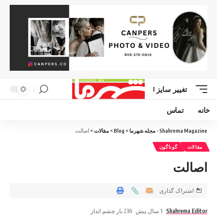
تغییر سایز
خانه
تماس
Shahrema Magazine - مجله شهرما
>
Blog
>
مقالات
>
اصالت
مقالات
گوناگون
اصالت
اشتراک گذاری
Shahrema Editor
1 سال پیش
236 بار چشم انداز