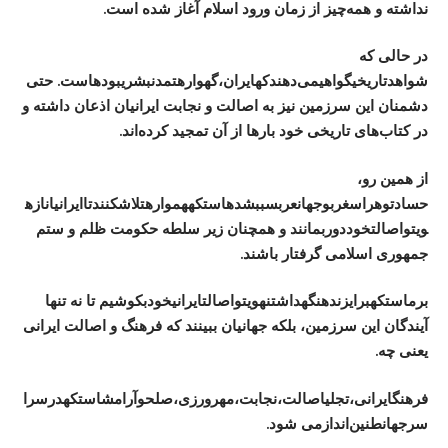
نداشته و همه‌چیز از زمان ورود اسلام آغاز شده است.
در حالی که
شواهد
تاریخی
گواهی
می‌دهند
که
ایران،
گهواره
تمدن
بشری
بوده
است
.
حتی
دشمنان این سرزمین نیز به اصالت و نجابت ایرانیان اذعان داشته و
در کتاب‌های تاریخی خود بارها از آن تمجید کرده‌اند.
از همین رو،
حسادت
و
هراس
غرب
و
جهان
عرب
سبب
شده
است
که
همواره
تلاش
کنند
تا
ایرانیان
از
ه
ویت
و
اصالت
خود
دور
بمانند
و همچنان زیر سلطه حکومت ظلم و ستم
جمهوری اسلامی گرفتار باشند.
بر
ماست
که
برای
زنده
نگه
داشتن
هویت
و
اصالت
ایرانی
خود
بکوشیم
تا نه ‌تنها
آیندگان این سرزمین، بلکه جهانیان ببینند که فرهنگ و اصالت ایرانی
یعنی چه.
فرهنگ
ایرانی،
تجلی
اصالت،
نجابت،
مهرورزی،
صلح
و
آرامش
است
که
در
سرا
سر
جهان
طنین‌
انداز
می
‌
شود
.