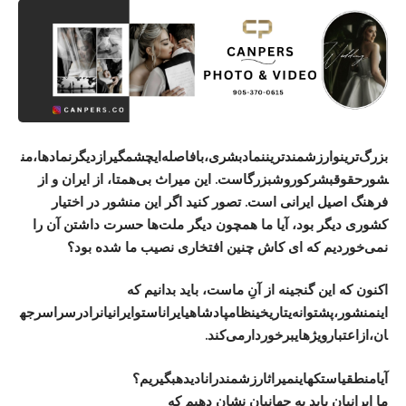
بزرگ‌
ترین
و
ارزشمندترین
نماد
بشری،
با
فاصله‌ای
چشمگیر
از
دیگر
نمادها،
من
شور
حقوق
بشر
کوروش
بزرگ
است
.
این میراث بی‌همتا، از ایران و از
فرهنگ اصیل ایرانی است. تصور کنید اگر این منشور در اختیار
کشوری دیگر بود، آیا ما همچون دیگر ملت‌ها حسرت داشتن آن را
نمی‌خوردیم که ای کاش چنین افتخاری نصیب ما شده بود؟
اکنون که این گنجینه از آنِ ماست، باید بدانیم که
این
منشور،
پشتوانه‌ی
تاریخی
نظام
پادشاهی
ایران
است
و
ایرانیان
را
در
سراسر
جه
ان،
از
اعتبار
ویژه
ای
برخوردار
می‌کند
.
آیا
منطقی
است
که
این
میراث
ارزشمند
را
نادیده
بگیریم؟
ما ایرانیان باید به جهانیان نشان دهیم که