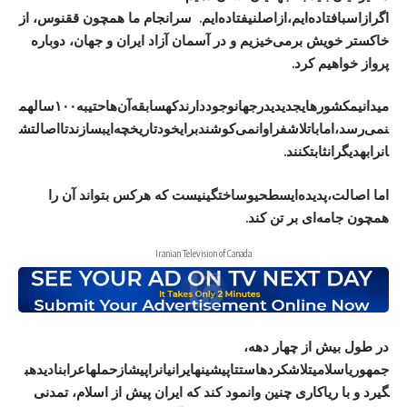
اگر
از
اسب
افتاده‌ایم،
از
اصل
نیفتاده‌ایم
.
سرانجام ما همچون ققنوس، از
خاکستر خویش برمی‌خیزیم و در آسمان آزاد ایران و جهان، دوباره
پرواز خواهیم کرد.
می
دانیم
کشورهای
جدیدی
در
جهان
وجود
دارند
که
سابقه‌
آن‌ها
حتی
به
۱۰۰
سال
هم
نمی‌رسد،
اما
با
تلاش
فراوان
می‌کوشند
برای
خود
تاریخچه‌ای
بسازند
تا
اصالتش
ان
را
به
دیگران
ثابت
کنند
.
اما
اصالت،
پدیده‌ای
سطحی
و
ساختگی
نیست
که هرکس بتواند آن را
همچون جامه‌ای بر تن کند.
Iranian Television of Canada
در طول بیش از چهار دهه،
جمهوری
اسلامی
تلاش
کرده
است
تا
پیشینه
ایرانیان
را
پیش
از
حمله
اعراب
نادیده
ب
گیرد
و با ریاکاری چنین وانمود کند که ایران پیش از اسلام، تمدنی