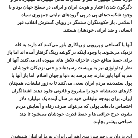
دگرگون شدن اعتبار و هویت ایران و ایرانی در سطح جهان بود و با
وجود شکست‌های پی در پی گروه‌های نیابتی جمهوری سیاه
اسلامی، باز حکومتگران ستمگر در رویای گسترش انقلاب غیر
انسانی و ضد ایرانی خودشان هستند.
آنها با گستاخی و پررویی و ریاکاری باور می‌کنند که دارند به قله
نزدیک می‌شوند. با وجود اینکه در گوشه رینگ گرفتار آمده اند اما باز
برای حفظ منافع خود، عاجزانه تلاش های بیهوده ای می‌کنند. آنها از
نظر ایدئولوژی نیز به بن‌بست رسیده‌اند و حتی نزدیکان خودشان
هم به آنها باور ندارند چه برسد به دنیا و جهان اسلام! اما باز آنها با
پول ستمدیده مردم ایران سعی می‌کنند تا به زور تبلیغات، همچنان
کارهای ددمنشانه خود را مشروع و قانونی جلوه دهند. اشغالگران
ایران، برای بودجه تبلیغاتی خود در سال آینده یک میلیارد دلار
اختصاص داده‌اند. پولی که می‌تواند صرف رفاه و آسایش مردم
بشود، خرج حرافی ها و حفظ قدرت خودشان می‌شود تا چند
صباحی بیشتر بچاپند.
این دزدان بی‌رحم سرزمین اهورایی ایران، به ما ایرانیان شبیخون