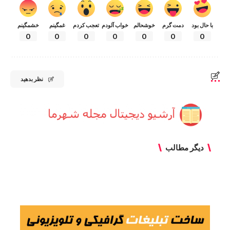
با حال بود
دمت گرم
خوشحالم
خواب آلودم
تعجب کردم
غمگینم
خشمگینم
0
0
0
0
0
0
0
نظر بدهید
دیگر مطالب