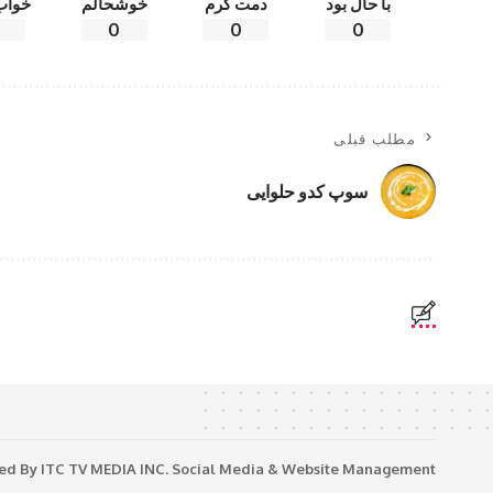
با حال بود
دمت گرم
خوشحالم
خواب
0
0
0
مطلب قبلی
سوپ کدو حلوایی
ned By
ITC TV MEDIA INC.
Social Media & Website Management©