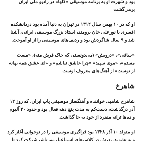
بود و شهرت او به برنامه‌ موسیقی «گلها» در رادیو ملی ایران
برمی‌گشت.
او که در ۱۰ بهمن سال ۱۳۱۲ در تهران به دنیا آمده بود دردانشکده
افسری با نورعلی خان برومند، استاد بزرگ موسیقی ایرانی، آشنا
شد و ۹ سال شاگردش بود و ردیف‌های موسیقی را از او آموخت.
«ساقی»، «درویش» (می‌دونستی که خاک فرش منه)، «مست
مستم»، «موی سپید» «چرا عاشق نباشم» و «ای عشق همه بهانه
از توست» از آهنگ‌های معروف اوست.
شاهرخ
شاهرخ شاهید، خواننده و آهنگساز موسیقی پاپ ایران، که روز ۱۲
آذر درگذشت، دست‌کم به مدت پنج دهه فعال بود و حدود ۲۰ آلبوم
و ده‌ها ترانه منفرد از خود به جا گذاشت.
او متولد ۱۰ آذر ۱۳۲۸ بود فراگیری موسیقی را در نوجوانی آغاز کرد
و به تشویق پدرش در کلاس‌های اسماعیل مهرتاش شرکت کرد تا