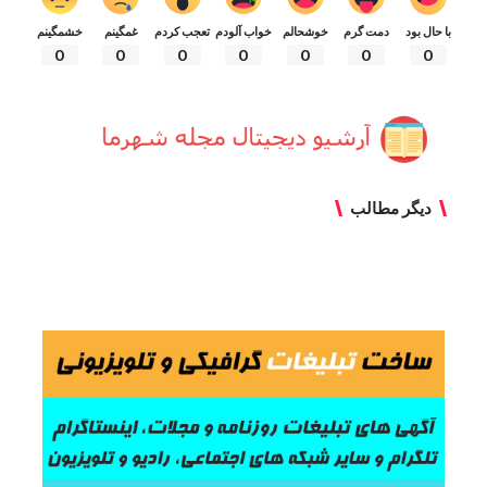
با حال بود
دمت گرم
خوشحالم
خواب آلودم
تعجب کردم
غمگینم
خشمگینم
0
0
0
0
0
0
0
دیگر مطالب