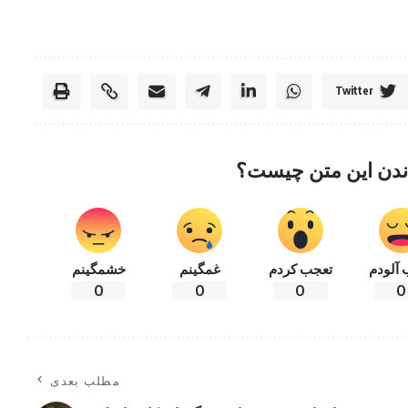
Twitter
ندن این متن چیست؟
 آلودم
تعجب کردم
غمگینم
خشمگینم
0
0
0
0
مطلب بعدی