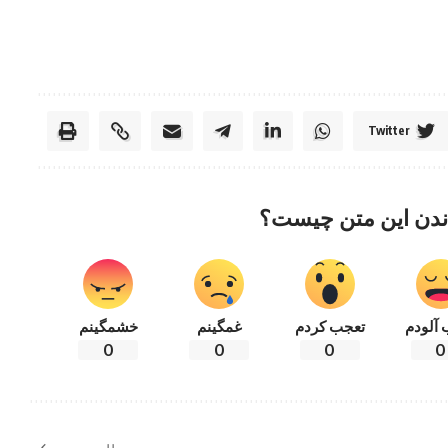
Twitter
ندن این متن چیست؟
 آلودم
تعجب کردم
غمگینم
خشمگینم
0
0
0
0